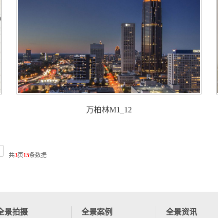
万柏林M1_12
共
3
页
15
条数据
全景拍摄
全景案例
全景资讯