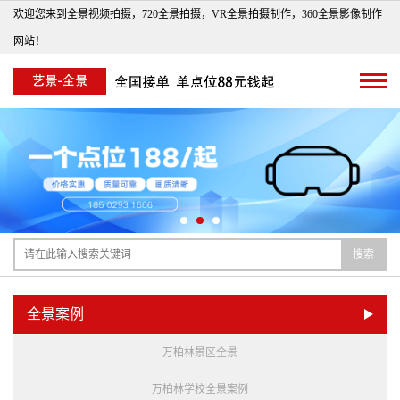
欢迎您来到全景视频拍摄，720全景拍摄，VR全景拍摄制作，360全景影像制作
网站！
搜索
全景案例
万柏林景区全景
万柏林学校全景案例