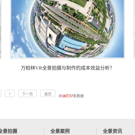
万柏林VR全景拍摄与制作的成本效益分析？
7
下一页
尾页
共
10
页
57
条数据
全景拍摄
全景案例
全景资讯