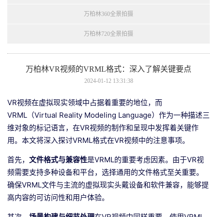
万柏林360全景拍摄
万柏林720全景拍摄
万柏林VR视频的VRML格式：深入了解关键要点
2024-01-12 13:31:38
VR视频在虚拟现实领域中占据着重要的地位，而
VRML（Virtual Reality Modeling Language）作为一种描述三
维对象的标记语言，在VR视频的制作和呈现中发挥着关键作
用。本文将深入探讨VRML格式在VR视频中的注意事项。
首先，
文件格式与兼容性
是VRML的重要考虑因素。由于VR视
频需要支持多种设备和平台，选择通用的文件格式至关重要。
确保VRML文件与主流的虚拟现实头戴设备和软件兼容，能够提
高内容的可访问性和用户体验。
其次，
场景构建与细节处理
在VR视频中同样重要。使用VRML