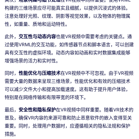
构建的三维场景应尽可能真实且细腻，以提供沉浸式的体验。
注意处理好光照、纹理、阴影等视觉效果，以及物体的物理属
性，如重量、质地和运动特性。
此外，
交互性与动态内容
也是VR视频中需要考虑的关键点。通
过使用VRML的交互功能，如传感器节点和脚本语言，可以创建
具有交互性的虚拟环境。动态内容如动画和实时数据集成能够
增强场景的活力和实时性。
同时，
性能优化与压缩技术
在VR视频中不可忽视。由于VR视频
需要大量的数据来呈现三维场景，性能优化和有效的压缩技术
可以减少文件大小和提高加载速度。这有助于提升用户体验，
特别是在网络传输和有限带宽的环境下。
最后，
安全性和隐私保护
在VR视频中同样重要。随着VR技术的
普及，确保VR内容的来源可靠和防止恶意软件的嵌入变得至关
重要。同时，处理用户数据时，应遵循相关的隐私法规和保护
措施。