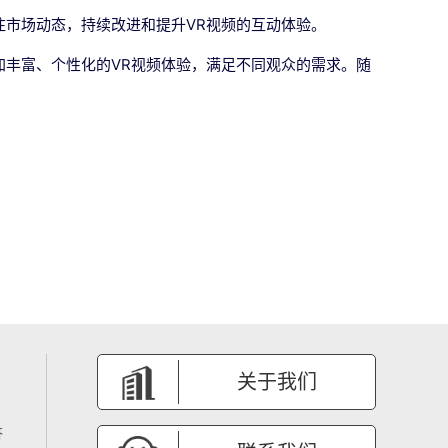
注市场动态，持续改进和提升VR视频的互动体验。
加丰富、个性化的VR视频体验，满足不同观众的需求。随
关于我们
答