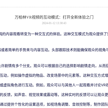
万柏林VR视频的互动模式：打开全新体验之门
2024-01-12 13:30:43
单纯的内容观看转变为一种交互式的体验。这种交互模式为观众提供
器或者简单的手势来与内容互动。头部跟踪技术则能确保观众的视角
允许剧情有多个分支。观众可以根据自己的选择影响剧情走向，从而
互动，例如操作虚拟的物品、改变场景中的元素等。这种交互方式
或虚拟角色进行互动。例如，观众可以与其他人一起观看并讨论VR
的反馈，如声音、视觉效果或震动等。这种实时的反馈可以让观众
通过提供个性化的设置选项，如视场角调整、音效控制等，制作团